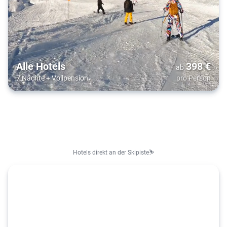
Alle Hotels
398
€
ab
7 Nächte
+
Vollpension
pro Person
Hotels direkt an der Skipiste⛷️