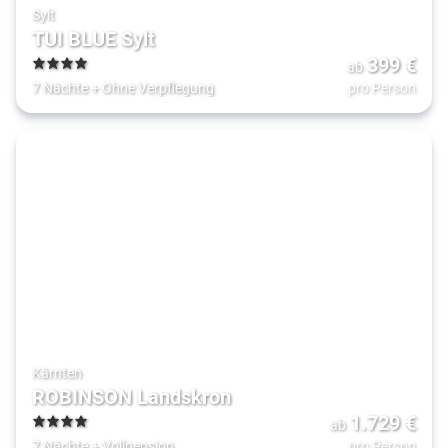
Sylt
TUI BLUE Sylt
399
€
ab
4
7 Nächte
+
Ohne Verpflegung
pro Person
Kärnten
ROBINSON Landskron
1.729
€
ab
4
7 Nächte
+
Vollpension
pro Person