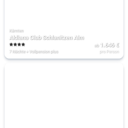
Kärnten
Aldiana Club Schlanitzen Alm
1.646
€
ab
4
7 Nächte
+
Vollpension plus
pro Person