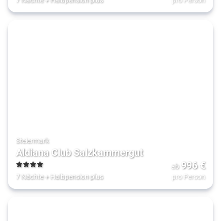
Steiermark
Aldiana Club Salzkammergut
996
€
ab
4
7 Nächte
+
Halbpension plus
pro Person