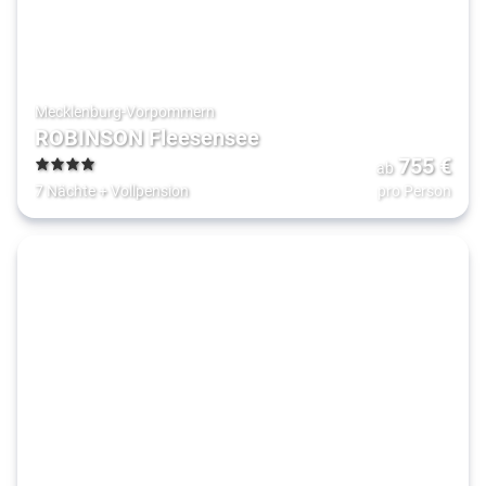
Mecklenburg-Vorpommern
ROBINSON Fleesensee
755
€
ab
4
7 Nächte
+
Vollpension
pro Person