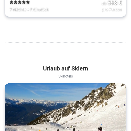
598
€
ab
5
7 Nächte
+
Frühstück
pro Person
Urlaub auf Skiern
Skihotels