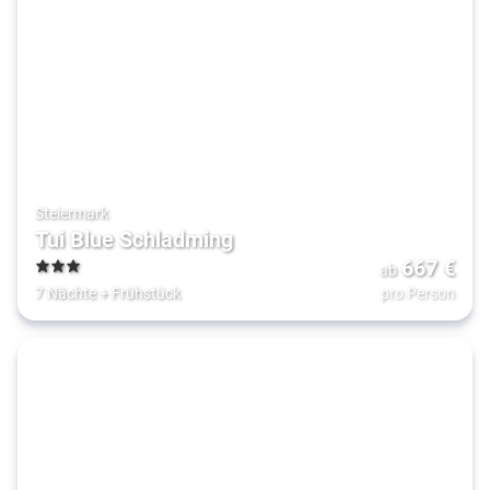
Steiermark
Tui Blue Schladming
667
€
ab
3
7 Nächte
+
Frühstück
pro Person