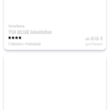
Vorarlberg
TUI BLUE Montafon
616
€
ab
4
7 Nächte
+
Frühstück
pro Person