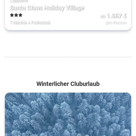
Lappland
Santa Claus Holiday Village
1.567
€
ab
3
7 Nächte
+
Frühstück
pro Person
Winterlicher Cluburlaub