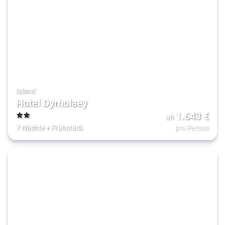
Island
Hotel Dyrholaey
1.643
€
ab
2
7 Nächte
+
Frühstück
pro Person