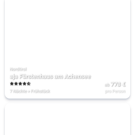
Nordtirol
aja Fürstenhaus am Achensee
778
€
ab
4.5
7 Nächte
+
Frühstück
pro Person