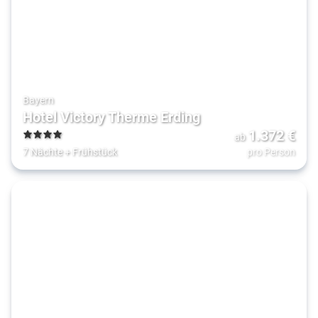
Bayern
Hotel Victory Therme Erding
1.372
€
ab
4
7 Nächte
+
Frühstück
pro Person