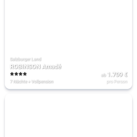
Salzburger Land
ROBINSON Amadé
1.709
€
ab
4
7 Nächte
+
Vollpension
pro Person