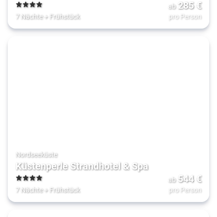
285
€
ab
4
7 Nächte
+
Frühstück
pro Person
Nordseeküste
Küstenperle Strandhotel & Spa
544
€
ab
4
7 Nächte
+
Frühstück
pro Person