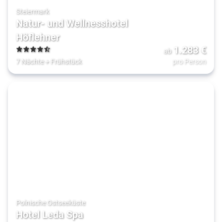
Steiermark
Natur- und Wellnesshotel
Höflehner
1.283
€
ab
4.5
7 Nächte
+
Frühstück
pro Person
Polnische Ostseeküste
Hotel Leda Spa