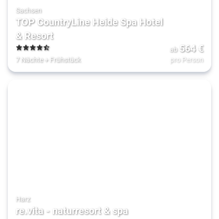
Sachsen
TOP CountryLine Heide Spa Hotel
& Resort
564
€
ab
4.5
7 Nächte
+
Frühstück
pro Person
Harz
re.vita - naturresort & spa