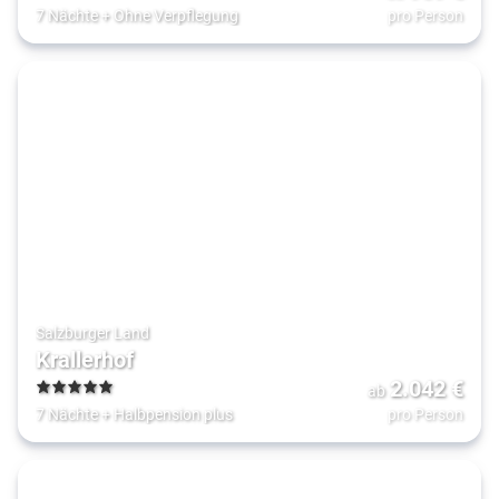
4
7 Nächte
+
Ohne Verpflegung
pro Person
Salzburger Land
Krallerhof
2.042
€
ab
5
7 Nächte
+
Halbpension plus
pro Person