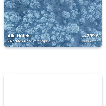
Alle Hotels
399
€
ab
7 Nächte
+
Ohne Verpflegung
pro Person