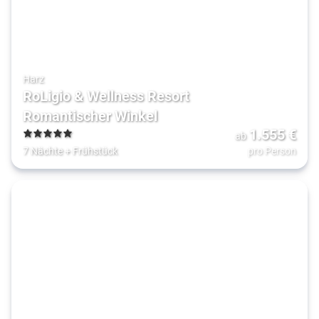
Harz
RoLigio & Wellness Resort
Romantischer Winkel
1.555
€
ab
5
7 Nächte
+
Frühstück
pro Person