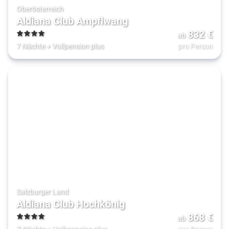
Oberösterreich
Aldiana Club Ampflwang
832
€
ab
4
7 Nächte
+
Vollpension plus
pro Person
Salzburger Land
Aldiana Club Hochkönig
868
€
ab
4
7 Nächte
+
Halbpension plus
pro Person