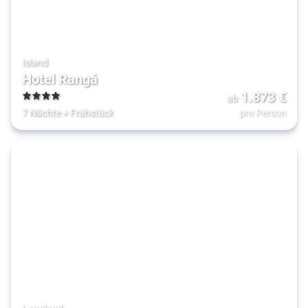
Island
Hotel Rangá
1.873
€
ab
4
7 Nächte
+
Frühstück
pro Person