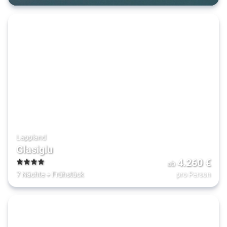
Lappland
Glasiglu
4.260
€
ab
4
7 Nächte
+
Frühstück
pro Person