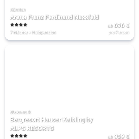
Kärnten
Arena Franz Ferdinand Nassfeld
696
€
ab
4
7 Nächte
+
Halbpension
pro Person
Steiermark
Bergresort Hauser Kaibling by
ALPS RESORTS
959
€
ab