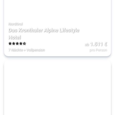
Nordtirol
Das Kronthaler Alpine Lifestyle
Hotel
1.511
€
ab
4.5
7 Nächte
+
Vollpension
pro Person