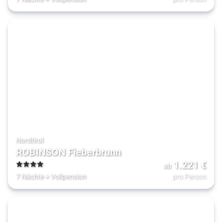
Nordtirol
ROBINSON Fieberbrunn
1.221
€
ab
4
7 Nächte
+
Vollpension
pro Person