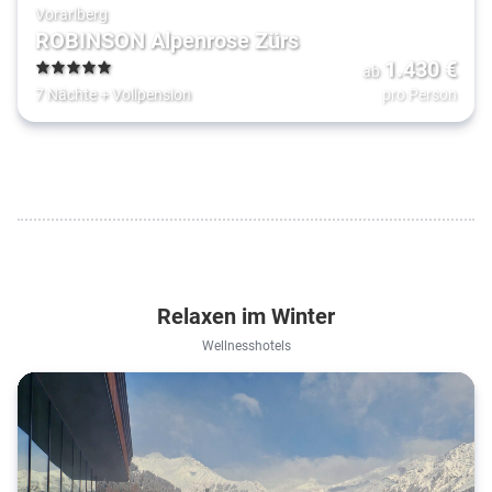
Vorarlberg
ROBINSON Alpenrose Zürs
1.430
€
ab
5
7 Nächte
+
Vollpension
pro Person
Relaxen im Winter
Wellnesshotels