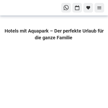
Erlebe
Hotels mit Aquapark – Der perfekte Urlaub für
unvergessliche
Abenteuer in Hotels
die ganze Familie
mit Aquapark
Hotels mit
traumhaften
Aquaparks für
Dein
unvergessliches
Erlebnis