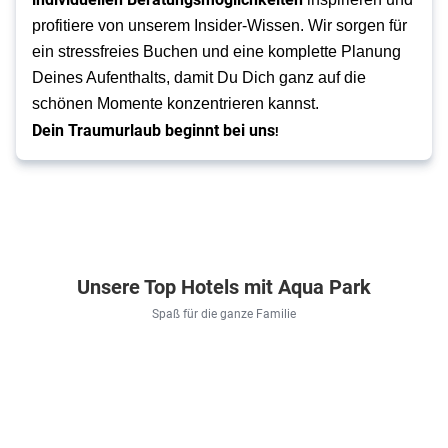
profitiere von unserem Insider-Wissen.
Wir sorgen für
ein stressfreies Buchen und eine komplette Planung
Deines Aufenthalts, damit Du Dich ganz auf die
schönen Momente konzentrieren kannst.
Dein Traumurlaub beginnt bei uns
!
Unsere Top Hotels mit Aqua Park
Spaß für die ganze Familie
Türkei . Türkische Riviera . Alanya
Griechenland . Kreta . Stalida
Spanien . Costa Dorada . La Pin
Ägypten . Rot
Blue
Horizon
Ohtels
Royal
Star
Beach
La
Lagoons
Hotel
Hotel
Hacienda
Aqua