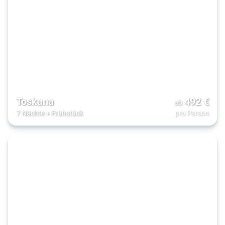
Toskana
492
€
ab
7 Nächte
+
Frühstück
pro Person