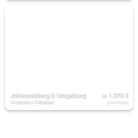
Johannesburg & Umgebung
1.270
€
ab
14 Nächte
+
Frühstück
pro Person