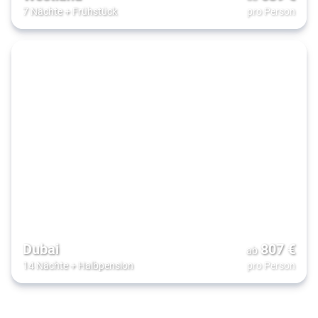
7 Nächte
+
Frühstück
pro Person
Dubai
807
€
ab
14 Nächte
+
Halbpension
pro Person