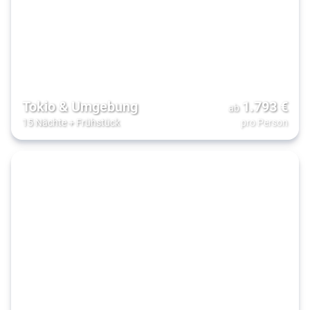
Tokio & Umgebung
1.793
€
ab
15 Nächte
+
Frühstück
pro Person