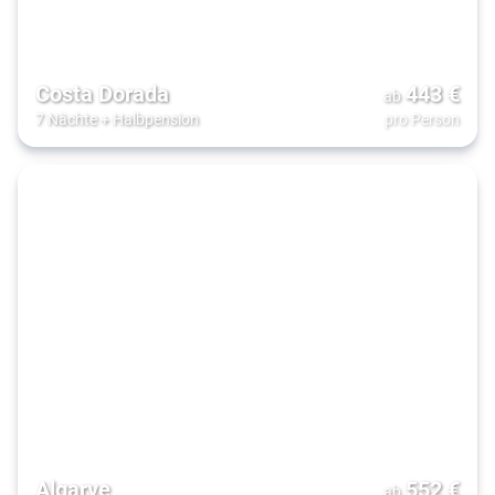
Costa Dorada
443
€
ab
7 Nächte
+
Halbpension
pro Person
Algarve
552
€
ab