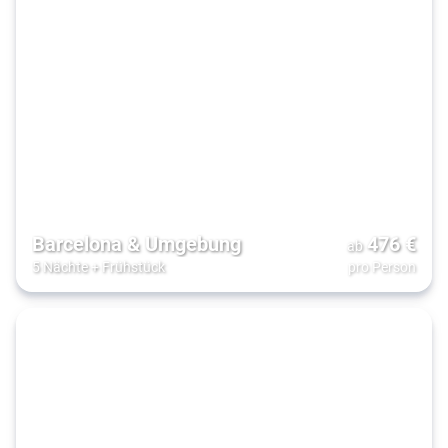
Barcelona & Umgebung
476
€
ab
5 Nächte
+
Frühstück
pro Person