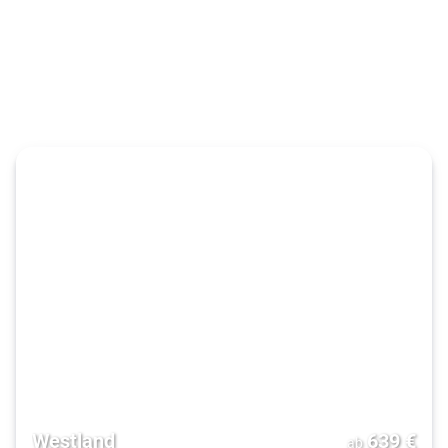
Westland
639
€
ab