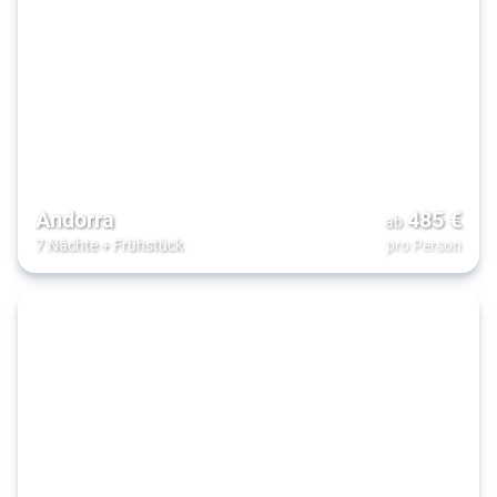
Andorra
485
€
ab
7 Nächte
+
Frühstück
pro Person