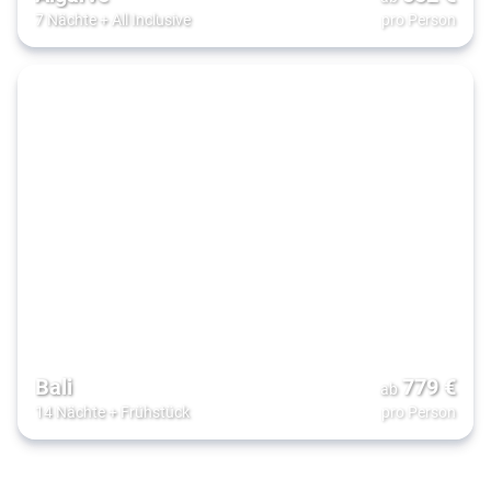
7 Nächte
+
All Inclusive
pro Person
Bali
779
€
ab
14 Nächte
+
Frühstück
pro Person