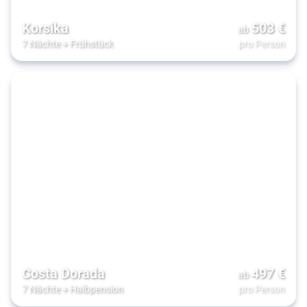
Korsika
503
€
ab
7 Nächte
+
Frühstück
pro Person
Costa Dorada
497
€
ab
7 Nächte
+
Halbpension
pro Person