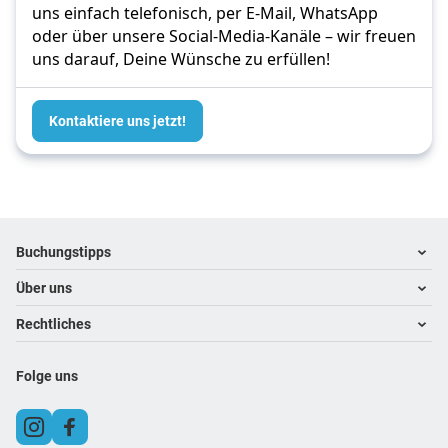
uns einfach telefonisch, per E-Mail, WhatsApp
oder über unsere Social-Media-Kanäle – wir freuen
uns darauf, Deine Wünsche zu erfüllen!
Kontaktiere uns jetzt!
Footer
Footer navigation
Buchungstipps
Über uns
Warum im Reisebüro buchen
Hoteltipps
Rechtliches
Kontakt
Reisewelten
Über uns
Impressum
Folge uns
Karriere
Datenschutz
AGB