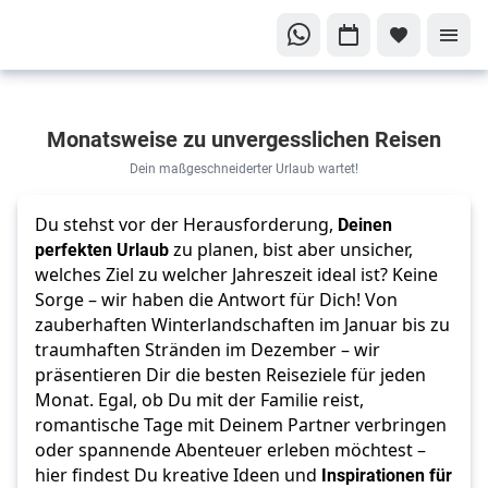
Finde
Monatsweise zu unvergesslichen Reisen
Deinen
perfekten
Dein maßgeschneiderter Urlaub wartet!
Urlaub!
Du stehst vor der Herausforderung,
Deinen
Die
perfekten Urlaub
zu planen, bist aber unsicher,
besten
welches Ziel zu welcher Jahreszeit ideal ist? Keine
Reiseziele
Sorge – wir haben die Antwort für Dich! Von
für jeden
zauberhaften Winterlandschaften im Januar bis zu
Monat
traumhaften Stränden im Dezember – wir
präsentieren Dir die besten Reiseziele für jeden
Monat. Egal, ob Du mit der Familie reist,
romantische Tage mit Deinem Partner verbringen
oder spannende Abenteuer erleben möchtest –
hier findest Du kreative Ideen und
Inspirationen für