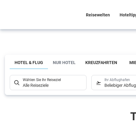
Reisewelten
Hoteltip
Tipps
rund um
HOTEL & FLUG
NUR HOTEL
KREUZFAHRTEN
MI
die
Wählen Sie Ihr Reiseziel
Ihr Abflughafen
Buchung
Alle Reiseziele
Beliebiger Abflu
T