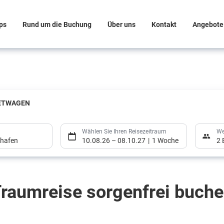
ps
Rund um die Buchung
Über uns
Kontakt
Angebote
ETWAGEN
Wählen Sie Ihren Reisezeitraum
We
ghafen
10.08.26
–
08.10.27
1 Woche
2 
raumreise sorgenfrei buch