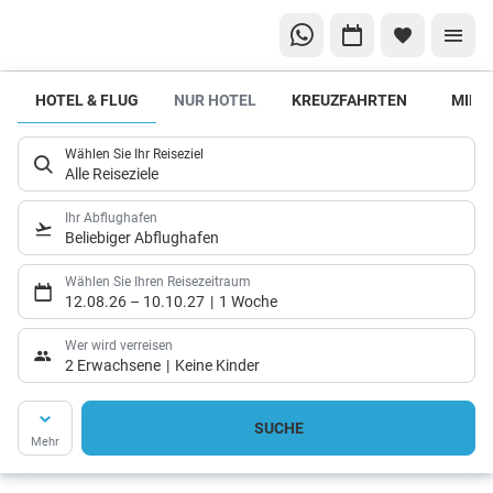
HOTEL & FLUG
NUR HOTEL
KREUZFAHRTEN
MIET
Welche
Unterkunft
Wählen Sie Ihr Reiseziel
ist die
Alle Reiseziele
richtige
Wahl?
Ihr Abflughafen
Beliebiger Abflughafen
Hier
kommen
Wählen Sie Ihren Reisezeitraum
12.08.26
–
10.10.27
1 Woche
unsere
Hoteltipps
Wer wird verreisen
2 Erwachsene
Keine Kinder
SUCHE
Mehr