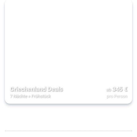
Griechenland Deals
345
€
ab
7 Nächte
+
Frühstück
pro Person