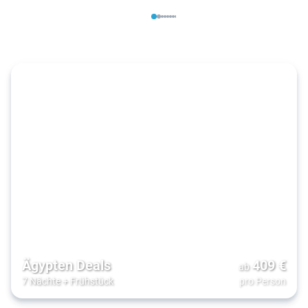
Ägypten Deals
409
€
ab
7 Nächte
+
Frühstück
pro Person