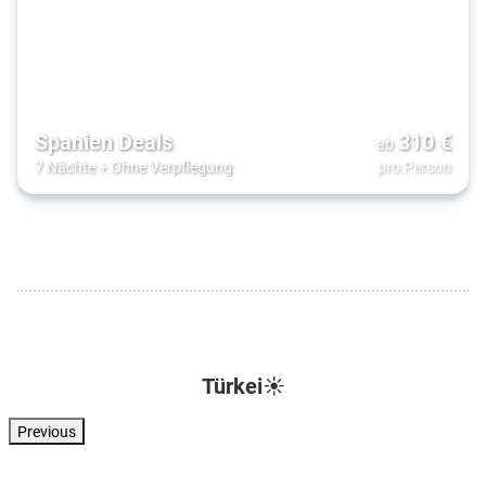
Spanien Deals
310
€
ab
7 Nächte
+
Ohne Verpflegung
pro Person
Türkei☀️
Previous
Türkei . Türkische Riviera . Kizilagac
Türkei . Türkische Riviera . Side
Türkei . Türkische Riviera . Side
Türkei . Türkisc