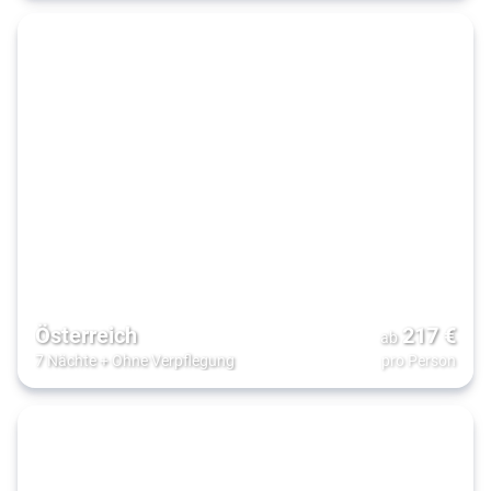
Österreich
217
€
ab
7 Nächte
+
Ohne Verpflegung
pro Person