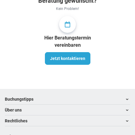
Beratung gewünscht?
Kein Problem!
Hier Beratungstermin
vereinbaren
Jetzt kontaktieren
Footer
Footer navigation
Buchungstipps
Über uns
Warum im Reisebüro buchen
Hoteltipps
Rechtliches
Kontakt
Reisewelten
Über uns
Impressum