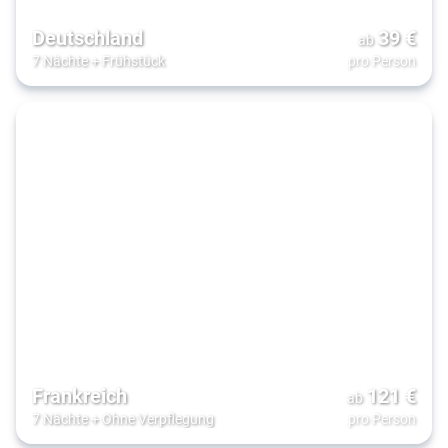
Deutschland
39
€
ab
7 Nächte
+
Frühstück
pro Person
Frankreich
121
€
ab
7 Nächte
+
Ohne Verpflegung
pro Person