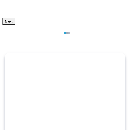
Zum Angebot
pro Person
Next