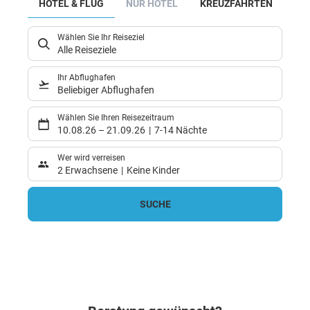
HOTEL & FLUG
NUR HOTEL
KREUZFAHRTEN
M
Wählen Sie Ihr Reiseziel
Alle Reiseziele
Ihr Abflughafen
Beliebiger Abflughafen
Wählen Sie Ihren Reisezeitraum
10.08.26
–
21.09.26
7-14 Nächte
Wer wird verreisen
2 Erwachsene
Keine Kinder
SUCHE