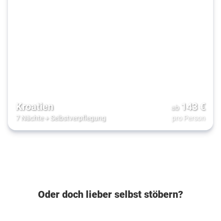
Kroatien
143
€
ab
7 Nächte
+
Selbstverpflegung
pro Person
Oder doch lieber selbst stöbern?