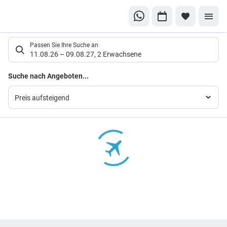
Suchlistenseite
Passen Sie Ihre Suche an
11.08.26
–
09.08.27
,
2 Erwachsene
Suchergebnisse
Suche nach Angeboten...
Preis aufsteigend
Footer